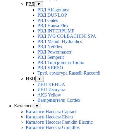
РВД
▼
РВД Alfagomma
РВД DUNLOP
РВД Gates
РВД Hansa Flex
РВД INTERPUMP
РВД IVG COLBACHINI SPA
РВД Manuli Hydraulics
РВД NetFlex
РВД Powermaster
РВД Semperit
РВД Tubi gomma Torino
РВД VERSO
Труб. арматура Rastelli Raccordi
ИБП
▼
ИБП KEHUA
ИБП Импульс
АКБ Yellow
Выпрямители Cordex
Каталоги
▼
Каталоги Насосы Caprari
Каталоги Насосы Ebara
Каталоги Насосы Franklin Electric
Каталоги Насосы Grundfos