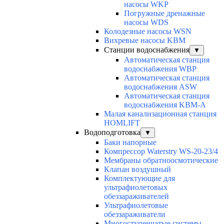
насосы WKP
Погружные дренажные
насосы WDS
Колодезные насосы WSN
Вихревые насосы KBM
Станции водоснабжения
▼
Автоматическая станция
водоснабжения WBP
Автоматическая станция
водоснабжения ASW
Автоматическая станция
водоснабжения KBM-A
Малая канализационная станция
HOMLIFT
Водоподготовка
▼
Баки напорные
Компрессор Waterstry WS-20-23/4
Мембраны обратноосмотические
Клапан воздушный
Комплектующие для
ультрафиолетовых
обеззараживателей
Ультрафиолетовые
обеззараживатели
Многоступенчатые системы