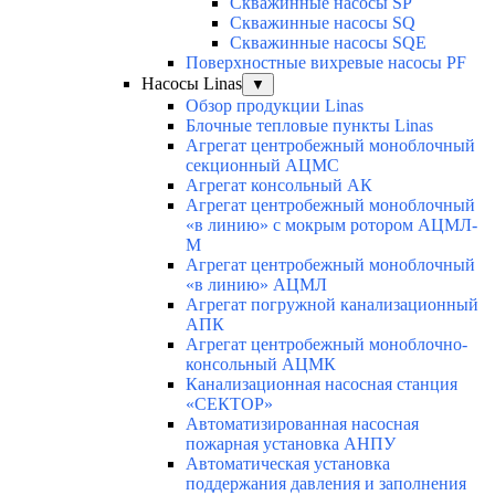
Скважинные насосы SP
Скважинные насосы SQ
Скважинные насосы SQE
Поверхностные вихревые насосы PF
Насосы Linas
▼
Обзор продукции Linas
Блочные тепловые пункты Linas
Агрегат центробежный моноблочный
секционный АЦМС
Агрегат консольный АК
Агрегат центробежный моноблочный
«в линию» с мокрым ротором АЦМЛ-
М
Агрегат центробежный моноблочный
«в линию» АЦМЛ
Агрегат погружной канализационный
АПК
Агрегат центробежный моноблочно-
консольный АЦМК
Канализационная насосная станция
«СЕКТОР»
Автоматизированная насосная
пожарная установка АНПУ
Автоматическая установка
поддержания давления и заполнения