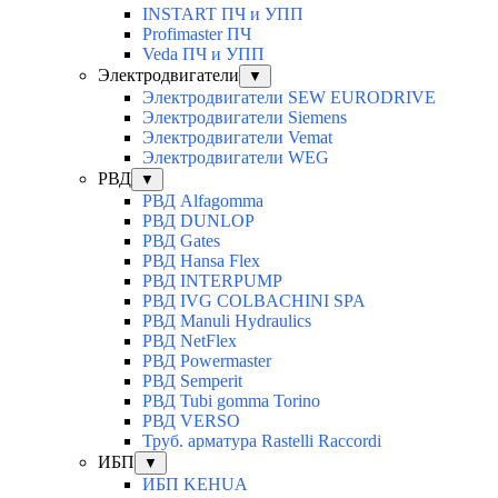
INSTART ПЧ и УПП
Profimaster ПЧ
Veda ПЧ и УПП
Электродвигатели
▼
Электродвигатели SEW EURODRIVE
Электродвигатели Siemens
Электродвигатели Vemat
Электродвигатели WEG
РВД
▼
РВД Alfagomma
РВД DUNLOP
РВД Gates
РВД Hansa Flex
РВД INTERPUMP
РВД IVG COLBACHINI SPA
РВД Manuli Hydraulics
РВД NetFlex
РВД Powermaster
РВД Semperit
РВД Tubi gomma Torino
РВД VERSO
Труб. арматура Rastelli Raccordi
ИБП
▼
ИБП KEHUA