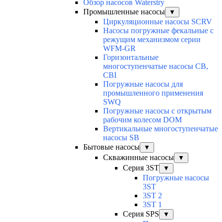
Обзор насосов Waterstry
Промышленные насосы
▼
Циркуляционные насосы SCRV
Насосы погружные фекальные с
режущим механизмом серии
WFM-GR
Горизонтальные
многоступенчатые насосы CB,
CBI
Погружные насосы для
промышленного применения
SWQ
Погружные насосы с открытым
рабочим колесом DOM
Вертикальные многоступенчатые
насосы SB
Бытовые насосы
▼
Скважинные насосы
▼
Серия 3ST
▼
Погружные насосы
3ST
3ST 2
3ST 1
Серия SPS
▼