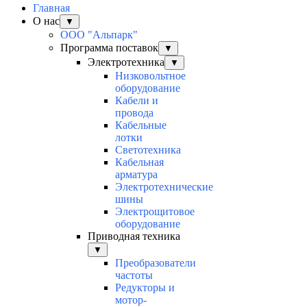
Главная
О нас
▼
ООО "Альпарк"
Программа поставок
▼
Электротехника
▼
Низковольтное
оборудование
Кабели и
провода
Кабельные
лотки
Светотехника
Кабельная
арматура
Электротехнические
шины
Электрощитовое
оборудование
Приводная техника
▼
Преобразователи
частоты
Редукторы и
мотор-