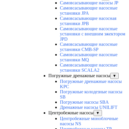
Самовсасывающие насосы JP
Самовсасывающие насосные
установки JPA
Самовсасывающие насосная
установки JPB
Самовсасывающие насосные
установки с внешним эжектором
JPD
Самовсасывающие насосные
установки CMB-SP
Самовсасывающие насосные
установки MQ
Cамовсасывающие насосные
установки SCALA2
Погружные дренажные насосы
▼
Погружные дренажные насосы
KPC
Погружные колодезные насосы
SB
Погружные насосы SBA
Дренажные насосы UNILIFT
Центробежные насосы
▼
Центробежные моноблочные
насосы NS
Центробежные насосы TP