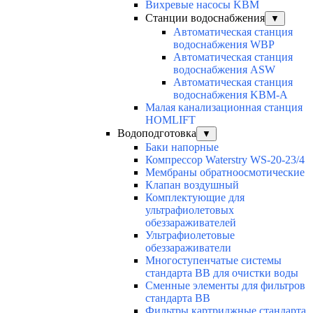
Вихревые насосы KBM
Станции водоснабжения
▼
Автоматическая станция
водоснабжения WBP
Автоматическая станция
водоснабжения ASW
Автоматическая станция
водоснабжения KBM-A
Малая канализационная станция
HOMLIFT
Водоподготовка
▼
Баки напорные
Компрессор Waterstry WS-20-23/4
Мембраны обратноосмотические
Клапан воздушный
Комплектующие для
ультрафиолетовых
обеззараживателей
Ультрафиолетовые
обеззараживатели
Многоступенчатые системы
стандарта BB для очистки воды
Сменные элементы для фильтров
стандарта BB
Фильтры картриджные стандарта