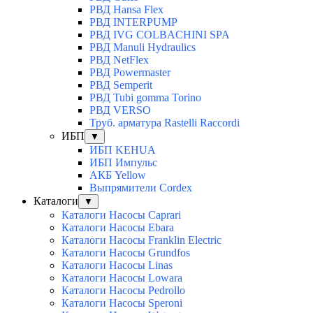
РВД Hansa Flex
РВД INTERPUMP
РВД IVG COLBACHINI SPA
РВД Manuli Hydraulics
РВД NetFlex
РВД Powermaster
РВД Semperit
РВД Tubi gomma Torino
РВД VERSO
Труб. арматура Rastelli Raccordi
ИБП
▼
ИБП KEHUA
ИБП Импульс
АКБ Yellow
Выпрямители Cordex
Каталоги
▼
Каталоги Насосы Caprari
Каталоги Насосы Ebara
Каталоги Насосы Franklin Electric
Каталоги Насосы Grundfos
Каталоги Насосы Linas
Каталоги Насосы Lowara
Каталоги Насосы Pedrollo
Каталоги Насосы Speroni