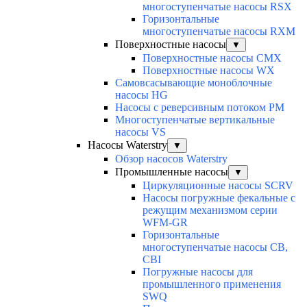
многоступенчатые насосы RSX
Горизонтальные
многоступенчатые насосы RXM
Поверхностные насосы
▼
Поверхностные насосы CMX
Поверхностные насосы WX
Самовсасывающие моноблочные
насосы HG
Насосы с реверсивным потоком PM
Многоступенчатые вертикальные
насосы VS
Насосы Waterstry
▼
Обзор насосов Waterstry
Промышленные насосы
▼
Циркуляционные насосы SCRV
Насосы погружные фекальные с
режущим механизмом серии
WFM-GR
Горизонтальные
многоступенчатые насосы CB,
CBI
Погружные насосы для
промышленного применения
SWQ