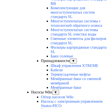
BB
Комплектующие для
многоступенчатых систем
стандарта SL
Многоступенчатые системы с
технологией обратного осмоса
Многоступенчатые системы
стандарта SL очистки воды
Cменные элементы для фильтров
стандарта SL
Фильтры картриджные стандарта
SL
Баки солевые
Принадлежности
▼
Шкаф управления XTREME
Кабели
Термоусадочные муфты
Мембранные баки со сменной
мембраной
Мембранные баки
Насосы Wilo
▼
Обзор насосов Wilo
Насосы с электронным управлением
Stratos-PICO