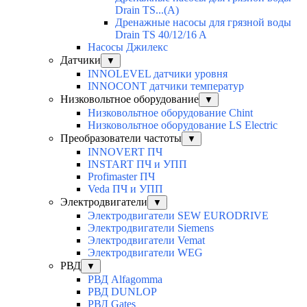
Drain TS...(A)
Дренажные насосы для грязной воды
Drain TS 40/12/16 A
Насосы Джилекс
Датчики
▼
INNOLEVEL датчики уровня
INNOCONT датчики температур
Низковольтное оборудование
▼
Низковольтное оборудование Chint
Низковольтное оборудование LS Electric
Преобразователи частоты
▼
INNOVERT ПЧ
INSTART ПЧ и УПП
Profimaster ПЧ
Veda ПЧ и УПП
Электродвигатели
▼
Электродвигатели SEW EURODRIVE
Электродвигатели Siemens
Электродвигатели Vemat
Электродвигатели WEG
РВД
▼
РВД Alfagomma
РВД DUNLOP
РВД Gates