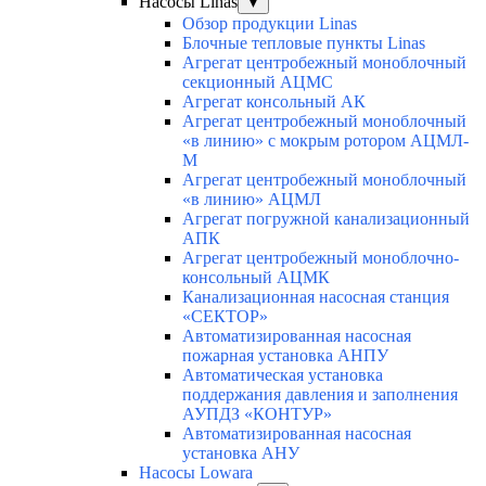
Насосы Linas
▼
Обзор продукции Linas
Блочные тепловые пункты Linas
Агрегат центробежный моноблочный
секционный АЦМС
Агрегат консольный АК
Агрегат центробежный моноблочный
«в линию» с мокрым ротором АЦМЛ-
М
Агрегат центробежный моноблочный
«в линию» АЦМЛ
Агрегат погружной канализационный
АПК
Агрегат центробежный моноблочно-
консольный АЦМК
Канализационная насосная станция
«СЕКТОР»
Автоматизированная насосная
пожарная установка АНПУ
Автоматическая установка
поддержания давления и заполнения
АУПДЗ «КОНТУР»
Автоматизированная насосная
установка АНУ
Насосы Lowara