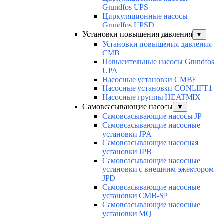
Grundfos UPS
Циркуляционные насосы
Grundfos UPSD
Установки повышения давления
▼
Установки повышения давления
CMB
Повысительные насосы Grundfos
UPA
Насосные установки CMBE
Насосные установки CONLIFT1
Насосные группы HEATMIX
Самовсасывающие насосы
▼
Самовсасывающие насосы JP
Самовсасывающие насосные
установки JPA
Самовсасывающие насосная
установки JPB
Самовсасывающие насосные
установки с внешним эжектором
JPD
Самовсасывающие насосные
установки CMB-SP
Самовсасывающие насосные
установки MQ