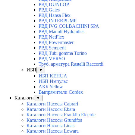
РВД DUNLOP
РВД Gates
РВД Hansa Flex
РВД INTERPUMP
РВД IVG COLBACHINI SPA
РВД Manuli Hydraulics
РВД NetFlex
РВД Powermaster
РВД Semperit
РВД Tubi gomma Torino
РВД VERSO
Труб. арматура Rastelli Raccordi
ИБП
▼
ИБП KEHUA
ИБП Импульс
АКБ Yellow
Выпрямители Cordex
Каталоги
▼
Каталоги Насосы Caprari
Каталоги Насосы Ebara
Каталоги Насосы Franklin Electric
Каталоги Насосы Grundfos
Каталоги Насосы Linas
Каталоги Насосы Lowara