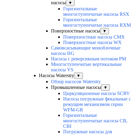
насосы
▼
Горизонтальные
многоступенчатые насосы RSX
Горизонтальные
многоступенчатые насосы RXM
Поверхностные насосы
▼
Поверхностные насосы CMX
Поверхностные насосы WX
Самовсасывающие моноблочные
насосы HG
Насосы с реверсивным потоком PM
Многоступенчатые вертикальные
насосы VS
Насосы Waterstry
▼
Обзор насосов Waterstry
Промышленные насосы
▼
Циркуляционные насосы SCRV
Насосы погружные фекальные с
режущим механизмом серии
WFM-GR
Горизонтальные
многоступенчатые насосы CB,
CBI
Погружные насосы для