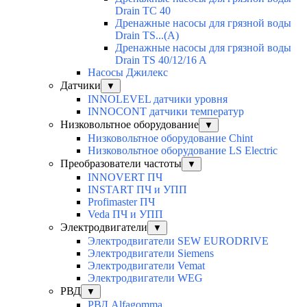
Drain TC 40
Дренажные насосы для грязной воды
Drain TS...(A)
Дренажные насосы для грязной воды
Drain TS 40/12/16 A
Насосы Джилекс
Датчики
▼
INNOLEVEL датчики уровня
INNOCONT датчики температур
Низковольтное оборудование
▼
Низковольтное оборудование Chint
Низковольтное оборудование LS Electric
Преобразователи частоты
▼
INNOVERT ПЧ
INSTART ПЧ и УПП
Profimaster ПЧ
Veda ПЧ и УПП
Электродвигатели
▼
Электродвигатели SEW EURODRIVE
Электродвигатели Siemens
Электродвигатели Vemat
Электродвигатели WEG
РВД
▼
РВД Alfagomma