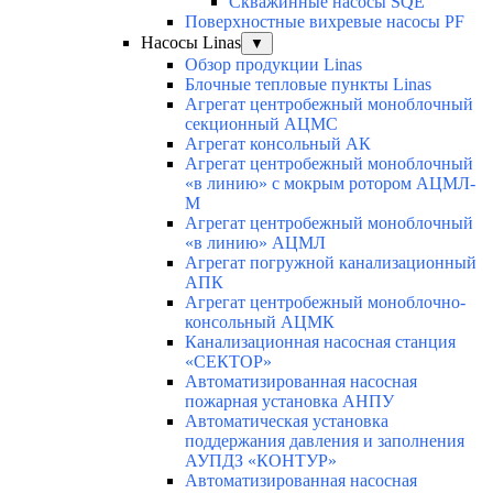
Скважинные насосы SQE
Поверхностные вихревые насосы PF
Насосы Linas
▼
Обзор продукции Linas
Блочные тепловые пункты Linas
Агрегат центробежный моноблочный
секционный АЦМС
Агрегат консольный АК
Агрегат центробежный моноблочный
«в линию» с мокрым ротором АЦМЛ-
М
Агрегат центробежный моноблочный
«в линию» АЦМЛ
Агрегат погружной канализационный
АПК
Агрегат центробежный моноблочно-
консольный АЦМК
Канализационная насосная станция
«СЕКТОР»
Автоматизированная насосная
пожарная установка АНПУ
Автоматическая установка
поддержания давления и заполнения
АУПДЗ «КОНТУР»
Автоматизированная насосная