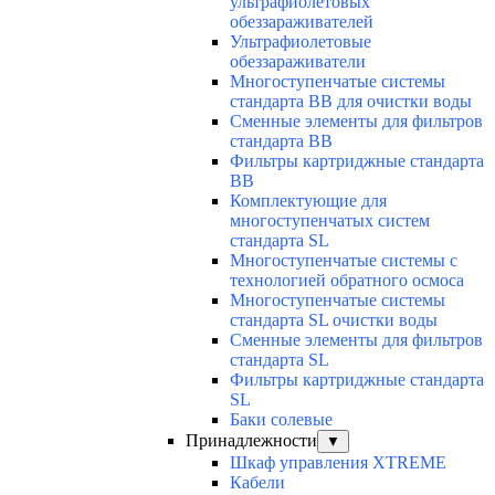
ультрафиолетовых
обеззараживателей
Ультрафиолетовые
обеззараживатели
Многоступенчатые системы
стандарта BB для очистки воды
Сменные элементы для фильтров
стандарта BB
Фильтры картриджные стандарта
BB
Комплектующие для
многоступенчатых систем
стандарта SL
Многоступенчатые системы с
технологией обратного осмоса
Многоступенчатые системы
стандарта SL очистки воды
Cменные элементы для фильтров
стандарта SL
Фильтры картриджные стандарта
SL
Баки солевые
Принадлежности
▼
Шкаф управления XTREME
Кабели