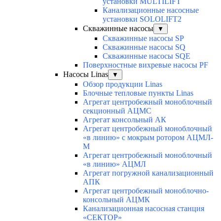
установки MULTILIFT
Канализационные насосные
установки SOLOLIFT2
Скважинные насосы
▼
Скважинные насосы SP
Скважинные насосы SQ
Скважинные насосы SQE
Поверхностные вихревые насосы PF
Насосы Linas
▼
Обзор продукции Linas
Блочные тепловые пункты Linas
Агрегат центробежный моноблочный
секционный АЦМС
Агрегат консольный АК
Агрегат центробежный моноблочный
«в линию» с мокрым ротором АЦМЛ-
М
Агрегат центробежный моноблочный
«в линию» АЦМЛ
Агрегат погружной канализационный
АПК
Агрегат центробежный моноблочно-
консольный АЦМК
Канализационная насосная станция
«СЕКТОР»