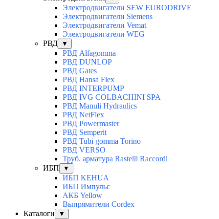
Электродвигатели SEW EURODRIVE
Электродвигатели Siemens
Электродвигатели Vemat
Электродвигатели WEG
РВД
▼
РВД Alfagomma
РВД DUNLOP
РВД Gates
РВД Hansa Flex
РВД INTERPUMP
РВД IVG COLBACHINI SPA
РВД Manuli Hydraulics
РВД NetFlex
РВД Powermaster
РВД Semperit
РВД Tubi gomma Torino
РВД VERSO
Труб. арматура Rastelli Raccordi
ИБП
▼
ИБП KEHUA
ИБП Импульс
АКБ Yellow
Выпрямители Cordex
Каталоги
▼