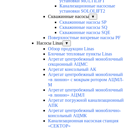
установки MULTILIFT
Канализационные насосные
установки SOLOLIFT2
Скважинные насосы
▼
Скважинные насосы SP
Скважинные насосы SQ
Скважинные насосы SQE
Поверхностные вихревые насосы PF
Насосы Linas
▼
Обзор продукции Linas
Блочные тепловые пункты Linas
Агрегат центробежный моноблочный
секционный АЦМС
Агрегат консольный АК
Агрегат центробежный моноблочный
«в линию» с мокрым ротором АЦМЛ-
М
Агрегат центробежный моноблочный
«в линию» АЦМЛ
Агрегат погружной канализационный
АПК
Агрегат центробежный моноблочно-
консольный АЦМК
Канализационная насосная станция
«СЕКТОР»