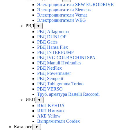
Электродвигатели SEW EURODRIVE
Электродвигатели Siemens
Электродвигатели Vemat
Электродвигатели WEG
РВД
▼
РВД Alfagomma
РВД DUNLOP
РВД Gates
РВД Hansa Flex
РВД INTERPUMP
РВД IVG COLBACHINI SPA
РВД Manuli Hydraulics
РВД NetFlex
РВД Powermaster
РВД Semperit
РВД Tubi gomma Torino
РВД VERSO
Труб. арматура Rastelli Raccordi
ИБП
▼
ИБП KEHUA
ИБП Импульс
АКБ Yellow
Выпрямители Cordex
Каталоги
▼