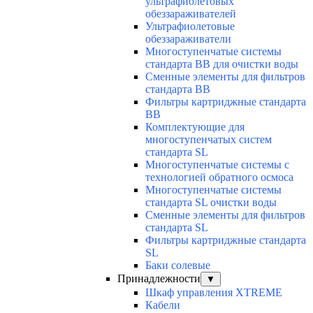
ультрафиолетовых
обеззараживателей
Ультрафиолетовые
обеззараживатели
Многоступенчатые системы
стандарта BB для очистки воды
Сменные элементы для фильтров
стандарта BB
Фильтры картриджные стандарта
BB
Комплектующие для
многоступенчатых систем
стандарта SL
Многоступенчатые системы с
технологией обратного осмоса
Многоступенчатые системы
стандарта SL очистки воды
Cменные элементы для фильтров
стандарта SL
Фильтры картриджные стандарта
SL
Баки солевые
Принадлежности
▼
Шкаф управления XTREME
Кабели