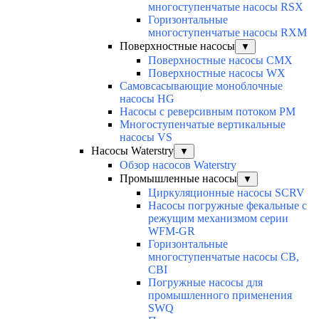
многоступенчатые насосы RSX
Горизонтальные
многоступенчатые насосы RXM
Поверхностные насосы
▼
Поверхностные насосы CMX
Поверхностные насосы WX
Самовсасывающие моноблочные
насосы HG
Насосы с реверсивным потоком PM
Многоступенчатые вертикальные
насосы VS
Насосы Waterstry
▼
Обзор насосов Waterstry
Промышленные насосы
▼
Циркуляционные насосы SCRV
Насосы погружные фекальные с
режущим механизмом серии
WFM-GR
Горизонтальные
многоступенчатые насосы CB,
CBI
Погружные насосы для
промышленного применения
SWQ