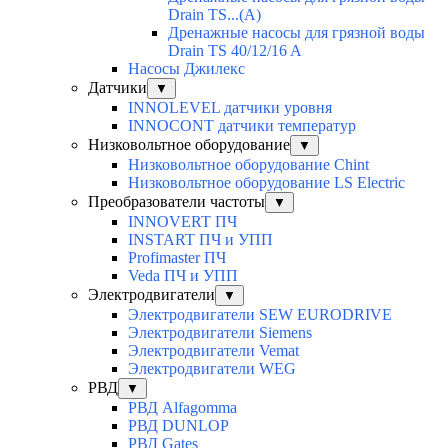
Drain TS...(A)
Дренажные насосы для грязной воды
Drain TS 40/12/16 A
Насосы Джилекс
Датчики
▼
INNOLEVEL датчики уровня
INNOCONT датчики температур
Низковольтное оборудование
▼
Низковольтное оборудование Chint
Низковольтное оборудование LS Electric
Преобразователи частоты
▼
INNOVERT ПЧ
INSTART ПЧ и УПП
Profimaster ПЧ
Veda ПЧ и УПП
Электродвигатели
▼
Электродвигатели SEW EURODRIVE
Электродвигатели Siemens
Электродвигатели Vemat
Электродвигатели WEG
РВД
▼
РВД Alfagomma
РВД DUNLOP
РВД Gates