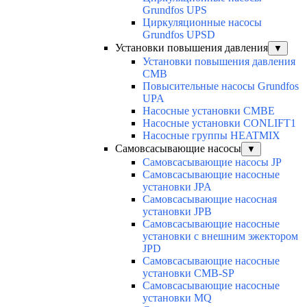
Grundfos UPS
Циркуляционные насосы
Grundfos UPSD
Установки повышения давления
▼
Установки повышения давления
CMB
Повысительные насосы Grundfos
UPA
Насосные установки CMBE
Насосные установки CONLIFT1
Насосные группы HEATMIX
Самовсасывающие насосы
▼
Самовсасывающие насосы JP
Самовсасывающие насосные
установки JPA
Самовсасывающие насосная
установки JPB
Самовсасывающие насосные
установки с внешним эжектором
JPD
Самовсасывающие насосные
установки CMB-SP
Самовсасывающие насосные
установки MQ