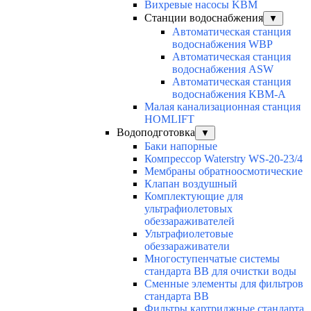
Вихревые насосы KBM
Станции водоснабжения
▼
Автоматическая станция
водоснабжения WBP
Автоматическая станция
водоснабжения ASW
Автоматическая станция
водоснабжения KBM-A
Малая канализационная станция
HOMLIFT
Водоподготовка
▼
Баки напорные
Компрессор Waterstry WS-20-23/4
Мембраны обратноосмотические
Клапан воздушный
Комплектующие для
ультрафиолетовых
обеззараживателей
Ультрафиолетовые
обеззараживатели
Многоступенчатые системы
стандарта BB для очистки воды
Сменные элементы для фильтров
стандарта BB
Фильтры картриджные стандарта