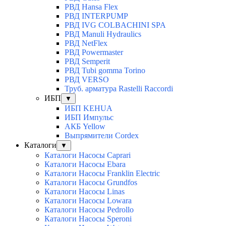
РВД Hansa Flex
РВД INTERPUMP
РВД IVG COLBACHINI SPA
РВД Manuli Hydraulics
РВД NetFlex
РВД Powermaster
РВД Semperit
РВД Tubi gomma Torino
РВД VERSO
Труб. арматура Rastelli Raccordi
ИБП
▼
ИБП KEHUA
ИБП Импульс
АКБ Yellow
Выпрямители Cordex
Каталоги
▼
Каталоги Насосы Caprari
Каталоги Насосы Ebara
Каталоги Насосы Franklin Electric
Каталоги Насосы Grundfos
Каталоги Насосы Linas
Каталоги Насосы Lowara
Каталоги Насосы Pedrollo
Каталоги Насосы Speroni