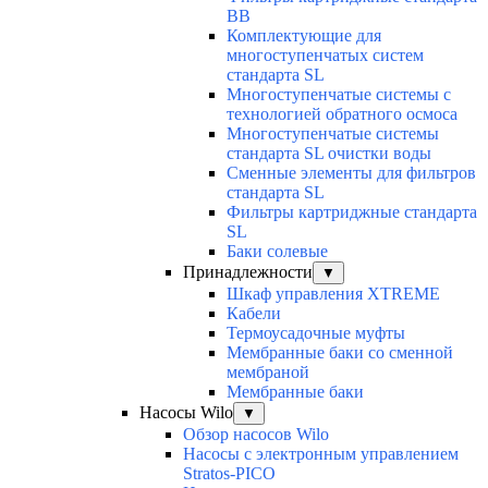
BB
Комплектующие для
многоступенчатых систем
стандарта SL
Многоступенчатые системы с
технологией обратного осмоса
Многоступенчатые системы
стандарта SL очистки воды
Cменные элементы для фильтров
стандарта SL
Фильтры картриджные стандарта
SL
Баки солевые
Принадлежности
▼
Шкаф управления XTREME
Кабели
Термоусадочные муфты
Мембранные баки со сменной
мембраной
Мембранные баки
Насосы Wilo
▼
Обзор насосов Wilo
Насосы с электронным управлением
Stratos-PICO