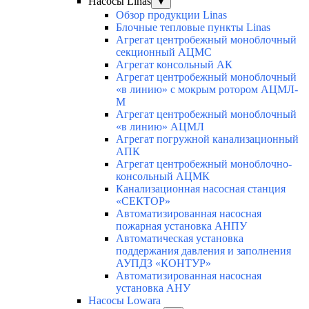
Насосы Linas
▼
Обзор продукции Linas
Блочные тепловые пункты Linas
Агрегат центробежный моноблочный
секционный АЦМС
Агрегат консольный АК
Агрегат центробежный моноблочный
«в линию» с мокрым ротором АЦМЛ-
М
Агрегат центробежный моноблочный
«в линию» АЦМЛ
Агрегат погружной канализационный
АПК
Агрегат центробежный моноблочно-
консольный АЦМК
Канализационная насосная станция
«СЕКТОР»
Автоматизированная насосная
пожарная установка АНПУ
Автоматическая установка
поддержания давления и заполнения
АУПДЗ «КОНТУР»
Автоматизированная насосная
установка АНУ
Насосы Lowara